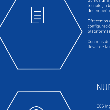
Somos una e
tecnología 
desempeño 
Ofrecemos a
configuraci
plataformas
Con mas de 
llevar de la
NU
ECS Ing