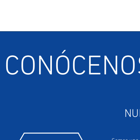
CONÓCENO
NU