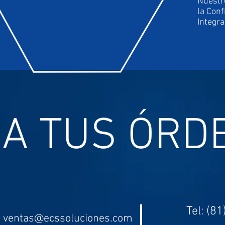
Nuestr
la Con
Integra
A TUS ÓRD
Tel: (8
ventas@ecssoluciones.com