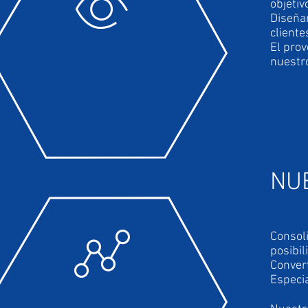
objeti
Diseña
cliente
El prov
nuestro
NU
Consoli
posibil
Convert
Especia